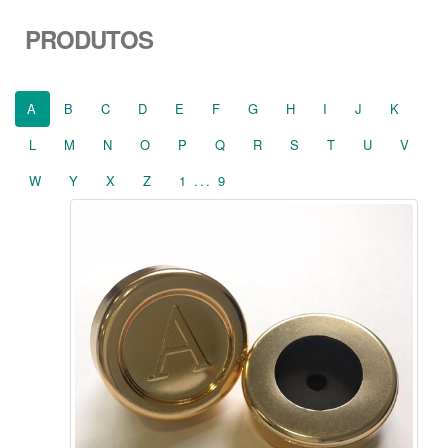
PRODUTOS
A
B
C
D
E
F
G
H
I
J
K
L
M
N
O
P
Q
R
S
T
U
V
W
Y
X
Z
1 ... 9