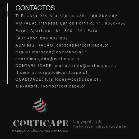
CONTACTOS
TLF: +351 289 824 626 ou +351 289 802 282
MORADA: Travessa Carlos Porfírio, 11, 8000-456
Faro | Apartado - 64, 8001-901 Faro
FAX: +351 289 802 282
ADMINISTRAÇÃO: corticape@corticape.pt /
miguel.morgado@corticape.pt /
andre.morgado@corticape.pt
CONTABILIDADE: maria.brites@corticape.pt /
filomena.morgado@corticape.pt
QUALIDADE: luis.lopes@corticape.pt /
alexandra.liborio@corticape.pt