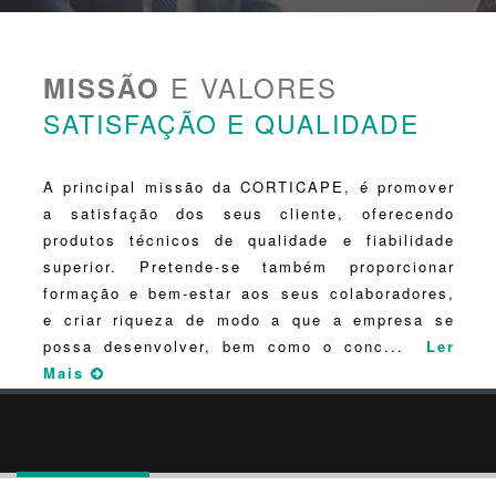
sendo actualmente a empresa que há mais anos
fornece de cápsulas a industria corticeira em
Portugal.
E VALORES
MISSÃO
Apesar da difícil conjuntura económica e social
SATISFAÇÃO E QUALIDADE
que então se vivia, a CORTICAPE conseguiu
afirmar-se como uma e
...
Ler Mais
A principal missão da CORTICAPE, é promover
a satisfação dos seus cliente, oferecendo
produtos técnicos de qualidade e fiabilidade
superior. Pretende-se também proporcionar
formação e bem-estar aos seus colaboradores,
e criar riqueza de modo a que a empresa se
possa desenvolver, bem como o conc
...
Ler
Mais